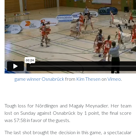
game winner Osnabrück
from
Kim Thesen
on
Vimeo
.
Tough loss for Nördlingen and Magaly Meynadier. Her team
lost on Sunday against Osnabrück by 1 point, the final score
was 57:58 in favor of the guests.
The last shot brought the decision in this game, a spectacular