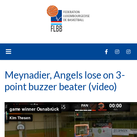
Meynadier, Angels lose on 3-
point buzzer beater (video)