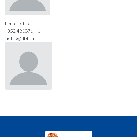
Lena Hetto
+352 481876 – 1
lhetto@flbb.lu