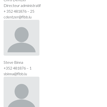
Directeur administratif
+ 352 481876 – 25
cdentzer@flbb.lu
Steve Binna
+352 481876 – 1
sbinna@flbb.lu