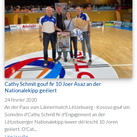
Cathy Schmit gouf fir 10 Joer Asaz an der
Nationalekipp geéiert
24 février 2020
An der Paus vum Lännermatch Lëtzebuerg - Kosovo gouf um
Sonnden d'Cathy Schmit fir d'Engagement an der
Lëtzebuerger Nationalekipp iwwer déi lescht 10 Joren
geéiert. D'Cat...
Lire la suite