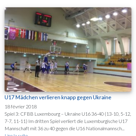
U17 Mädchen verlieren knapp gegen Ukraine
18 février 2018
Spiel 3: CFBB Luxembourg – Ukraine U16 36-40 (13-10, 5-12,
7-7, 11-11) Im dritten Spiel verliert die Luxemburgische U17
Mannschaft mit 36 zu 40 gegen die U16 Nationalmannsch...
Lire la suite