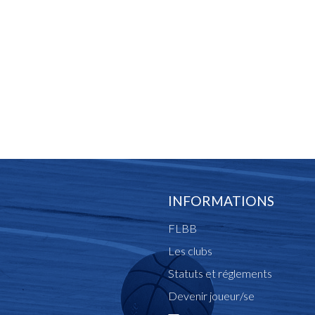
INFORMATIONS
FLBB
Les clubs
Statuts et réglements
Devenir joueur/se