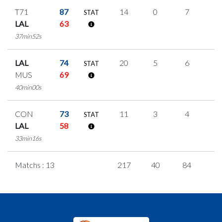
T71
87
14
0
7
0
STAT
LAL
63
37min52s
LAL
74
20
5
6
1
STAT
MUS
69
40min00s
CON
73
11
3
4
0
STAT
LAL
58
33min16s
Matchs : 13
217
40
84
3