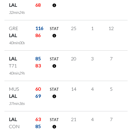
LAL
68
32min24s
GRE
116
25
1
12
0
STAT
LAL
86
40min00s
LAL
85
20
3
7
1
STAT
T71
83
40min29s
MUS
60
14
4
5
0
STAT
LAL
69
37min36s
LAL
63
21
4
7
1
STAT
CON
85