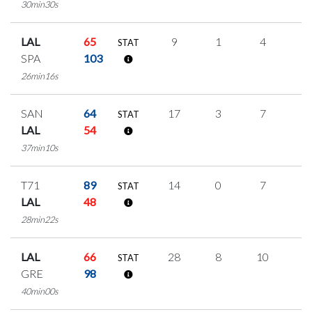
30min30s
LAL
65
9
1
4
0
STAT
SPA
103
26min16s
SAN
64
17
3
7
0
STAT
LAL
54
37min10s
T71
89
14
0
7
0
STAT
LAL
48
28min22s
LAL
66
28
8
10
0
STAT
GRE
98
40min00s