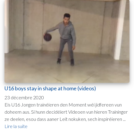
U16 boys stay in shape at home (videos)
23 décembre 2020
Eis U16 Jongen trainéieren den Moment wéi jidfereen vun
doheem aus. Si hunn decidéiert Videoen vun hieren Traininger
ze deelen, esou dass aaner Leit nokuken, sech inspiréieren ...
Lire la suite