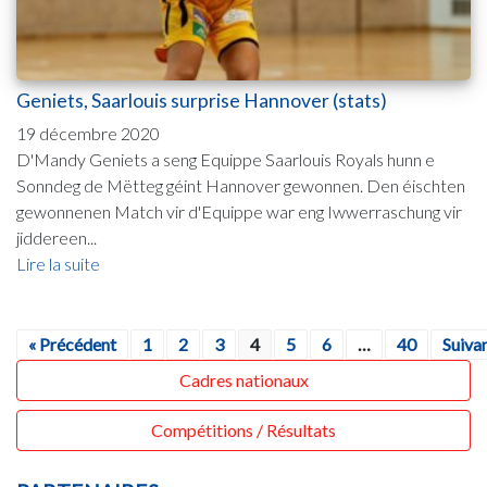
Geniets, Saarlouis surprise Hannover (stats)
19 décembre 2020
D'Mandy Geniets a seng Equippe Saarlouis Royals hunn e
Sonndeg de Mëtteg géint Hannover gewonnen. Den éischten
gewonnenen Match vir d'Equippe war eng Iwwerraschung vir
jiddereen...
Lire la suite
« Précédent
1
2
3
4
5
6
…
40
Suivan
Cadres nationaux
Compétitions / Résultats