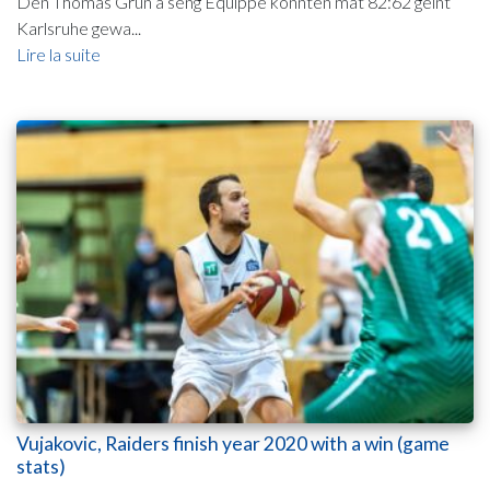
Den Thomas Grün a seng Equippe konnten mat 82:62 géint
Karlsruhe gewa...
Lire la suite
Vujakovic, Raiders finish year 2020 with a win (game
stats)