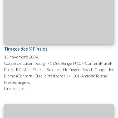
Tirages des ¼ Finales
15 novembre 2004
Coupe de LuxembourgT71 Dudelange (+10) -ConternMusel-
Pikes -BC MessEtzella -SoleuvreHeffingen -SpartaCoupe des
DamesContern -EtzellaPréitzerdaul (+20) -AmicaleTelstar
Hesperange -...
Lire la suite