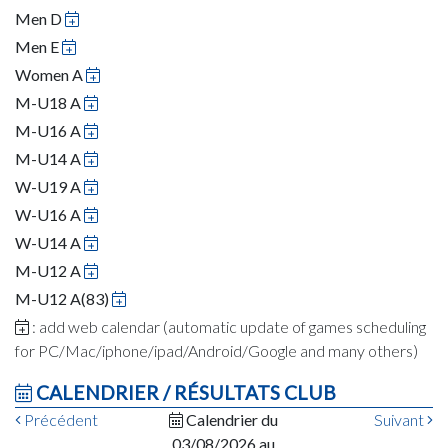
Men D
Men E
Women A
M-U18 A
M-U16 A
M-U14 A
W-U19 A
W-U16 A
W-U14 A
M-U12 A
M-U12 A(83)
: add web calendar (automatic update of games scheduling
for PC/Mac/iphone/ipad/Android/Google and many others)
CALENDRIER / RÉSULTATS CLUB
Précédent
Calendrier du
Suivant
03/08/2026 au