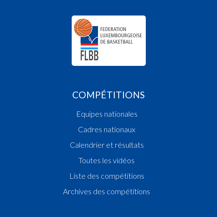
Vainqueur Coupe des Fillettes
2010
Vainqueur Coupe des Filles Scolaires
Champion des Filles Scolaires
2009
Vainqueur Coupe des Filles Scolaires
Champion de Luxembourg
COMPÉTITIONS
Champion des Filles Scolaires
2008
Equipes nationales
Vainqueur Coupe des Fillettes
Cadres nationaux
Champion des Fillettes
Calendrier et résultats
2007
Toutes les vidéos
Vainqueur Coupe du Mini-Basket
Liste des compétitions
2005
Vainqueur Coupe des Dames
Archives des compétitions
2004
Champion des Dames