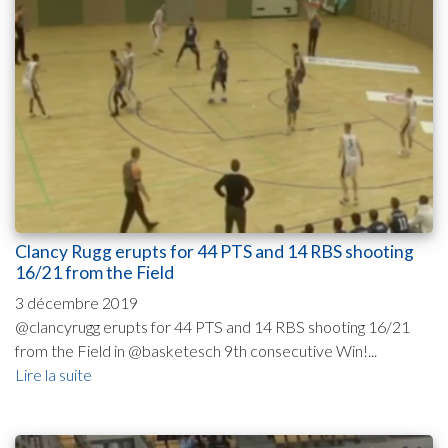
Clancy Rugg erupts for 44 PTS and 14 RBS shooting
16/21 from the Field
3 décembre 2019
@clancyrugg erupts for 44 PTS and 14 RBS shooting 16/21
from the Field in @basketesch 9th consecutive Win!...
Lire la suite