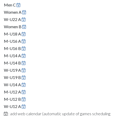
Men C
Women A
W-U22 A
Women B
M-U18 A
M-U16 A
M-U16 B
M-U14 A
M-U14 B
W-U19 A
W-U19 B
W-U14 A
M-U12 A
M-U12 B
W-U12 A
: add web calendar (automatic update of games scheduling