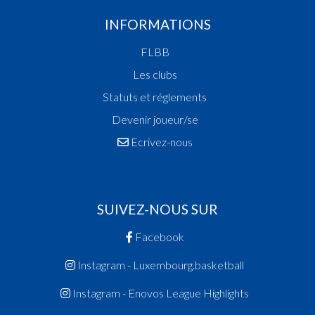
Champion de Luxembourg
INFORMATIONS
Vainqueur Coupe des Dames
FLBB
2003
Vainqueur Coupe des Dames
Les clubs
Champion des Espoirs Dames
Statuts et réglements
2002
Devenir joueur/se
Champion des Filles Scolaires
Ecrivez-nous
Champion des Espoirs Hommes
2001
Champion de Luxembourg
2000
SUIVEZ-NOUS SUR
Vainqueur Coupe des Fillettes
Facebook
Vainqueur Coupe des Dames
1998
Instagram - Luxembourg.basketball
Champion des Filles Scolaires
Instagram - Enovos League Highlights
1997